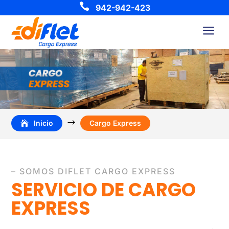

942-942-423
a
$
Inicio
Cargo Express
– SOMOS DIFLET CARGO EXPRESS
SERVICIO DE CARGO
EXPRESS