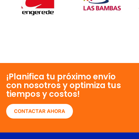
¡Planifica tu próximo envío
con nosotros y optimiza tus
tiempos y costos!
CONTACTAR AHORA