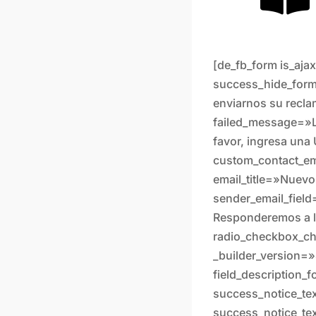
[de_fb_form is_aj
success_hide_for
enviarnos su reclam
failed_message=»Lo
favor, ingresa una
custom_contact_e
email_title=»Nuev
sender_email_field
Responderemos a l
radio_checkbox_ch
_builder_version=»
field_description_f
success_notice_tex
success_notice_te