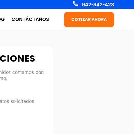

942-942-423
OG
CONTÁCTANOS
COTIZAR AHORA
ACIONES
midor contamos con
amo.
atos solicitados