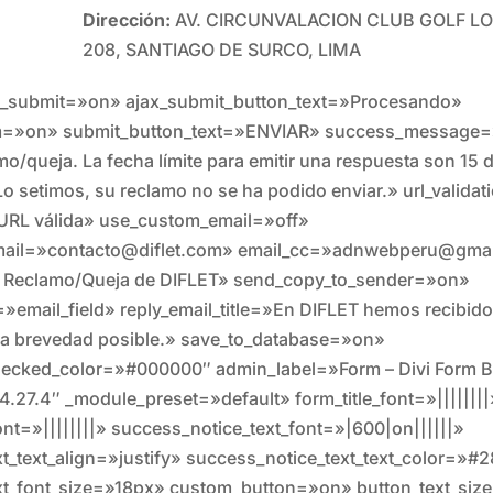
Dirección:
AV. CIRCUNVALACION CLUB GOLF LO
208, SANTIAGO DE SURCO, LIMA
ax_submit=»on» ajax_submit_button_text=»Procesando»
m=»on» submit_button_text=»ENVIAR» success_message=
o/queja. La fecha límite para emitir una respuesta son 15 d
 setimos, su reclamo no se ha podido enviar.» url_valid
 URL válida» use_custom_email=»off»
mail=»contacto@diflet.com» email_cc=»adnwebperu@gma
o Reclamo/Queja de DIFLET» send_copy_to_sender=»on»
=»email_field» reply_email_title=»En DIFLET hemos recibid
a brevedad posible.» save_to_database=»on»
ecked_color=»#000000″ admin_label=»Form – Divi Form B
4.27.4″ _module_preset=»default» form_title_font=»||||||||
ont=»||||||||» success_notice_text_font=»|600|on||||||»
t_text_align=»justify» success_notice_text_text_color=»#
xt_font_size=»18px» custom_button=»on» button_text_siz