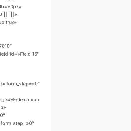
dth=»0px»
|||||||»
ue|true»
7010″
eld_id=»Field_16″
{}» form_step=»0″
ssage=»Este campo
op»
00″
» form_step=»0″