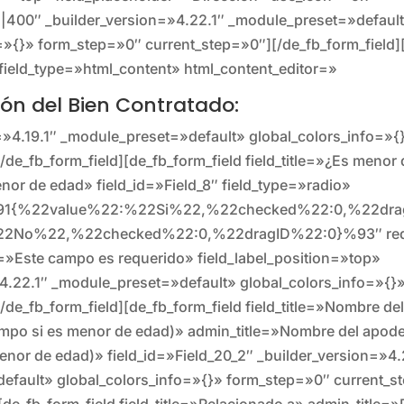
||400″ _builder_version=»4.22.1″ _module_preset=»defaul
=»{}» form_step=»0″ current_step=»0″][/de_fb_form_field]
″ field_type=»html_content» html_content_editor=»
ción del Bien Contratado:
=»4.19.1″ _module_preset=»default» global_colors_info=»
/de_fb_form_field][de_fb_form_field field_title=»¿Es menor
nor de edad» field_id=»Field_8″ field_type=»radio»
%91{%22value%22:%22Si%22,%22checked%22:0,%22drag
2No%22,%22checked%22:0,%22dragID%22:0}%93″ req
»Este campo es requerido» field_label_position=»top»
»4.22.1″ _module_preset=»default» global_colors_info=»{}
/de_fb_form_field][de_fb_form_field field_title=»Nombre d
ampo si es menor de edad)» admin_title=»Nombre del apod
enor de edad)» field_id=»Field_20_2″ _builder_version=»4.
efault» global_colors_info=»{}» form_step=»0″ current_s
[de_fb_form_field field_title=»Relacionado a» admin_title=