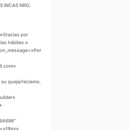
S INCAS NRO.
»Gracias por
ías hábiles.»
ation_message=»Por
il.com»
o su queja/reclamo.
uilder»
»
284696″
e=»18px»