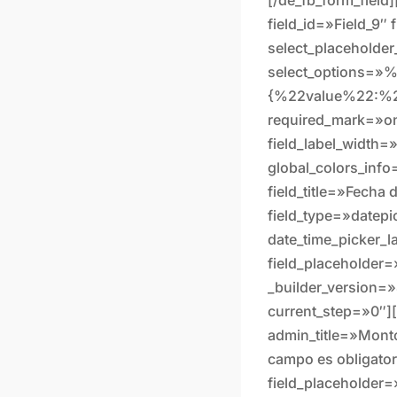
field_id=»Field_9″
select_placeholde
select_options=
{%22value%22:%2
required_mark=»on
field_label_width
global_colors_info
field_title=»Fecha 
field_type=»datep
date_time_picker_l
field_placeholder=
_builder_version=
current_step=»0″][/
admin_title=»Mont
campo es obligator
field_placeholder=