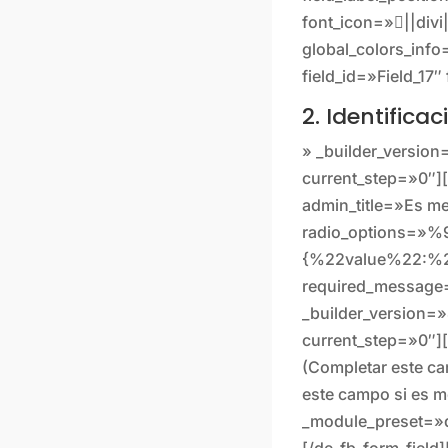
font_icon=»||divi
global_colors_info
field_id=»Field_17
2. Identifica
» _builder_version
current_step=»0″][
admin_title=»Es me
radio_options=»
{%22value%22:%2
required_message=
_builder_version=
current_step=»0″][
(Completar este c
este campo si es m
_module_preset=»d
[/de_fb_form_field]