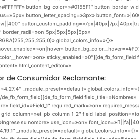
=»#FFFFFF» button_bg_color=»#0155F1″ button_border_wi
ius=»5px» button_letter_spacing=»3px» button_font=»|600
ivi||400″ button_custom_padding=»7px|40px|7px|40px|tr
 border_radii=»on|5px|5px|5px|5px»
»RGBA(255,255,255,0)» global_colors_info=»{}»
hover_enabled=»on|hover» button_bg_color__hover=»#FD
olor__hover=»on» sticky_enabled=»0″][de_fb_form_field fi
ontent» html_content_editor=»
ador de Consumidor Reclamante:
n=»4.27.4″ _module_preset=»default» global_colors_info=»
/de_fb_form_field][de_fb_form_field field_title=»Nombres»
re» field_id=»Field_1″ required_mark=»on» required_me
d_grid_column=»et_pb_column_1_2″ field_label_position=»t
=»Ingrese su nombre» use_icon=»on» font_icon=»||fa||4
4.19.1″ _module_preset=»default» global_colors_info=»{}
de_fb_form_field][de_fb_form_field field_title=»Apellidos»