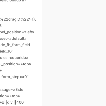
%22dragID%22:-1},
3″
el_position=»left»
eset=»default»
[de_fb_form_field
ield_10″
o es requerido»
el_position=»top»
f»
» form_step=»0″
message=»Este
ition=»top»
»||divi||400″