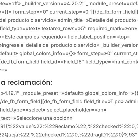
te=»off» _builder_version=»4.20.2″ _module_preset=»def
=»{}» form_step=»0″ current_step=»0″][/de_fb_form_field]
e del producto o servicio» admin_title=»Detalle del producto
″ field_type=»text» textarea_rows=»5″ required_mark=»on»
»Este campo es requerido» field_label_position=»top»
Ingrese el detalle del producto o servicio» _builder_versi
efault» global_colors_info=»{}» form_step=»0″ current_s
[de_fb_form_field field_id=»Field_18″ field_type=»html_con
r=»
 la reclamación:
=»4.19.1″ _module_preset=»default» global_colors_info=»
de_fb_form_field][de_fb_form_field field_title=»Tipo» admi
″ field_type=»select» select_placeholder=»on»
r_text=»Seleccione una opción»
»%91{%22value%22:%22Reclamo%22,%22checked%22:0,%
22Queja%22,%22checked%22:0,%22dragID%22:0}%93″