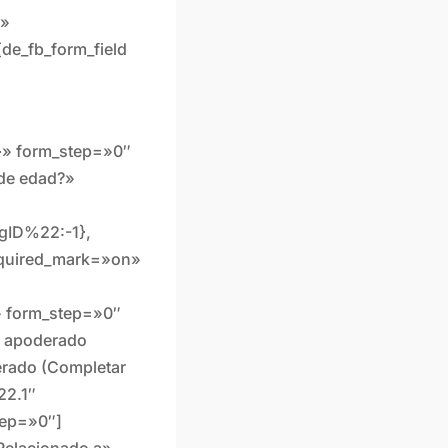
t»
[de_fb_form_field
{}» form_step=»0″
 de edad?»
ID%22:-1},
uired_mark=»on»
» form_step=»0″
el apoderado
erado (Completar
22.1″
tep=»0″]
»Relacionado a»