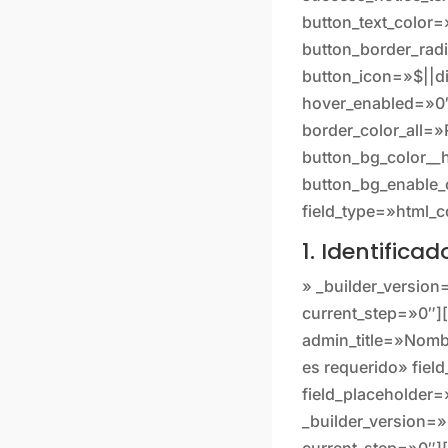
button_text_color
button_border_rad
button_icon=»$||d
hover_enabled=»0″
border_color_all=
button_bg_color__
button_bg_enable_c
field_type=»html_c
1. Identific
» _builder_versio
current_step=»0″][
admin_title=»Nomb
es requerido» fiel
field_placeholder
_builder_version=»
current_step=»0″][/