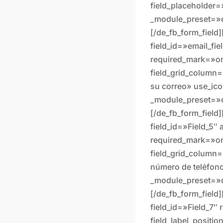
field_placeholder
_module_preset=»d
[/de_fb_form_field]
field_id=»email_fi
required_mark=»o
field_grid_column=
su correo» use_ico
_module_preset=»d
[/de_fb_form_field]
field_id=»Field_5
required_mark=»on
field_grid_column=
número de teléfono
_module_preset=»d
[/de_fb_form_field]
field_id=»Field_7
field_label_positi