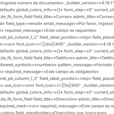
=»Ingrese número de documento» _builder_version=»4.19.1
efault» global_colors_info=»{}» form_step=»0″ current_s
[de_fb_form_field field_title=»Correo» admin_title=»Correo
eld» field_type=»email» email_message=»Por favor, ingrese
n» required_message=»Este campo es requerido»
»et_pb_column_1_2″ field_label_position=»top» field_plac
n=»on» font_icon=»||divi||400″ _builder_version=»4.19.1
efault» global_colors_info=»{}» form_step=»0″ current_s
[de_fb_form_field field_title=»Teléfono» admin_title=»Teléf
″ allowed_symbols=»numbers» pattern_message=»Formato 
» required_message=»Este campo es obligatorio»
»et_pb_column_1_2″ field_label_position=»top» field_plac
» use_icon=»on» font_icon=»||fa||900″ _builder_version
efault» global_colors_info=»{}» form_step=»0″ current_s
[de_fb_form_field field_title=»Dirección» admin_title=»Dire
″ required_mark=»on» required_message=»Este campo es r
on=»top» field_placeholder=»Dirección» use_icon=»on»