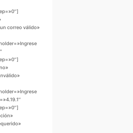
″
tep=»0″]
»
 un correo válido»
eholder=»Ingrese
″
tep=»0″]
ono»
inválido»
eholder=»Ingrese
=»4.19.1″
tep=»0″]
cción»
equerido»