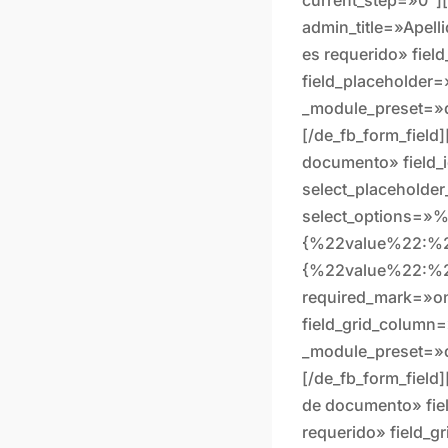
admin_title=»Apel
es requerido» fiel
field_placeholder=
_module_preset=»d
[/de_fb_form_field]
documento» field_i
select_placeholde
select_options=
{%22value%22:%
{%22value%22:%
required_mark=»o
field_grid_column=
_module_preset=»d
[/de_fb_form_field
de documento» fie
requerido» field_g