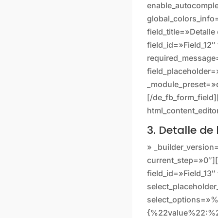
enable_autocomple
global_colors_info
field_title=»Detall
field_id=»Field_12
required_message=
field_placeholder=»
_module_preset=»d
[/de_fb_form_field]
html_content_edito
3. Detalle de
» _builder_version
current_step=»0″][/
field_id=»Field_13
select_placeholde
select_options=
{%22value%22:%