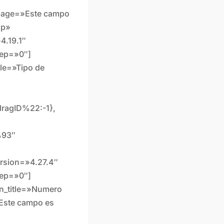
ssage=»Este campo
op»
4.19.1″
tep=»0″]
tle=»Tipo de
agID%22:-1},
%93″
ersion=»4.27.4″
tep=»0″]
in_title=»Numero
Este campo es