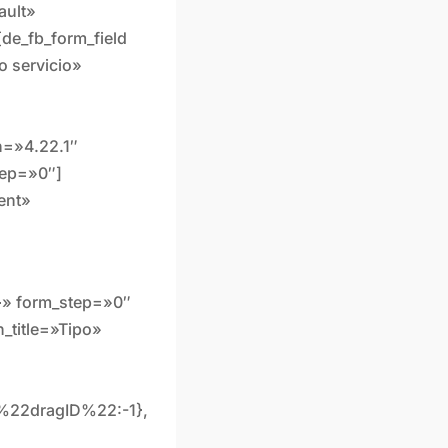
ault»
[de_fb_form_field
 o servicio»
on=»4.22.1″
tep=»0″]
tent»
{}» form_step=»0″
n_title=»Tipo»
22dragID%22:-1},