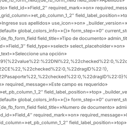
lido» field_id=»Field_2″ required_mark=»on» required_me
d_grid_column=»et_pb_column_1_2″ field_label_position=»t
»Ingrese sus apellidos» use_icon=»on» _builder_version=»
efault» global_colors_info=»{}» form_step=»0″ current_s
[de_fb_form_field field_title=»Tipo de documento» admin_ti
d=»Field_3″ field_type=»select» select_placeholder=»on»
r_text=»Seleccione una opción»
»%91{%22value%22:%22DNI%22,%22checked%22:0,%22dr
22CE%22,%22checked%22:0,%22dragID%22:1},
22Pasaporte%22,%22checked%22:0,%22dragID%22:0}
n» required_message=»Este campo es requerido»
»et_pb_column_1_2″ field_label_position=»top» _builder_v
efault» global_colors_info=»{}» form_step=»0″ current_s
][de_fb_form_field field_title=»Numero de documento» adm
ld_id=»Field_4″ required_mark=»on» required_message=»
rid_column=»et_pb_column_1_2″ field_label_position=»top»