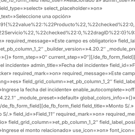
 field_type=»select» select_placeholder=»on»
r_text=»Seleccione una opción»
»%91{%22value%22:%22Producto%22,%22checked%22:0,
2Servicio%22,%22checked%22:0,%22dragID%22:0}%9
» required_message=»Este campo es obligatorio» field_lab
=»et_pb_column_1_2″ _builder_version=»4.20.2″ _module_pr
=»{}» form_step=»0″ current_step=»0″][/de_fb_form_field]
del incidente» admin_title=»Fecha del incidente» field_id=»F
icker» required_mark=»on» required_message=»Este camp
ang=»es» field_grid_column=»et_pb_column_1_2″ field_lab
»Ingrese la fecha del incidente» enable_autocomplete=»of
»4.22.1″ _module_preset=»default» global_colors_info=»{}
de_fb_form_field][de_fb_form_field field_title=»Monto S/.»
o S/.» field_id=»Field_11″ required_mark=»on» required_
io» field_grid_column=»et_pb_column_1_2″ field_label_pos
»Ingrese el monto relacionado» use_icon=»on» font_icon=