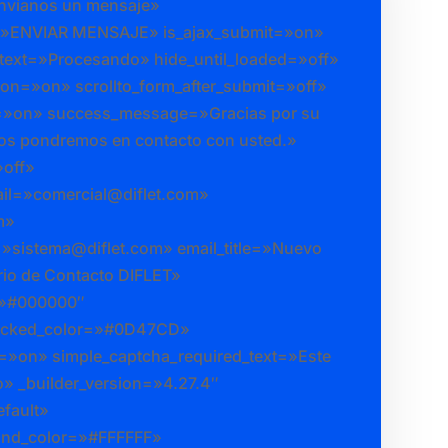
Envíanos un mensaje»
t=»ENVIAR MENSAJE» is_ajax_submit=»on»
_text=»Procesando» hide_until_loaded=»off»
on=»on» scrollto_form_after_submit=»off»
=»on» success_message=»Gracias por su
nos pondremos en contacto con usted.»
»off»
il=»comercial@diflet.com»
m»
»sistema@diflet.com» email_title=»Nuevo
rio de Contacto DIFLET»
=»#000000″
ecked_color=»#0D47CD»
=»on» simple_captcha_required_text=»Este
o» _builder_version=»4.27.4″
fault»
und_color=»#FFFFFF»