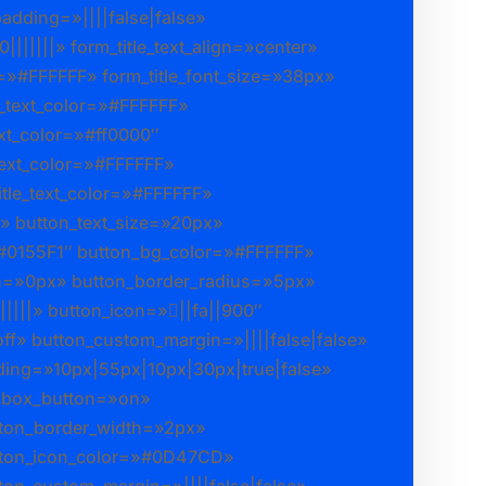
adding=»||||false|false»
0|||||||» form_title_text_align=»center»
or=»#FFFFFF» form_title_font_size=»38px»
t_text_color=»#FFFFFF»
ext_color=»#ff0000″
text_color=»#FFFFFF»
itle_text_color=»#FFFFFF»
 button_text_size=»20px»
»#0155F1″ button_bg_color=»#FFFFFF»
h=»0px» button_border_radius=»5px»
|||||» button_icon=»||fa||900″
ff» button_custom_margin=»||||false|false»
ing=»10px|55px|10px|30px|true|false»
kbox_button=»on»
ton_border_width=»2px»
tton_icon_color=»#0D47CD»
ton_custom_margin=»||||false|false»