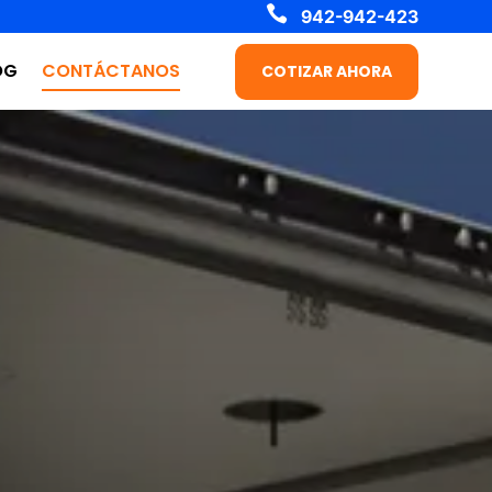

942-942-423
OG
CONTÁCTANOS
COTIZAR AHORA