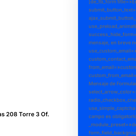
[de_fb_form title=»
submit_button_tex
ajax_submit_button
use_preload_animati
success_hide_form
mensaje, en breve 
use_custom_email=
custom_contact_ema
from_email=»custo
custom_from_email=
Mensaje de Formula
select_arrow_color
radio_checkbox_ch
use_simple_captcha
as 208 Torre 3 Of.
campo es obligatori
_module_preset=»de
form_field_backgro