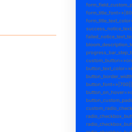
form_field_custom_p
form_title_font=»|80
form_title_text_col
success_notice_tex
failed_notice_text_t
bloom_description_
progress_bar_step_t
custom_button=»on»
button_text_color=
button_border_widt
button_font=»|700||
button_on_hover=»o
button_custom_padd
custom_radio_chec
radio_checkbox_but
radio_checkbox_bu
radio_checkbox_but