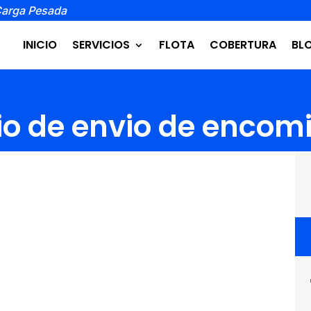
Carga Pesada
INICIO
SERVICIOS
FLOTA
COBERTURA
BL
cio de envio de encom