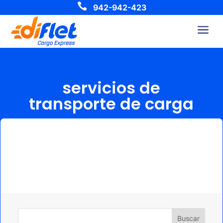

942-942-423
a
servicios de
transporte de carga
Buscar