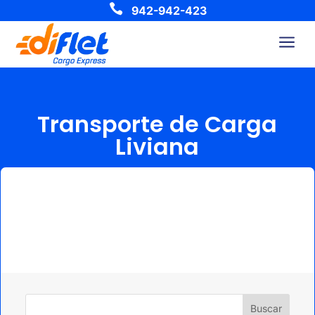

942-942-423
a
Transporte de Carga
Liviana
Buscar