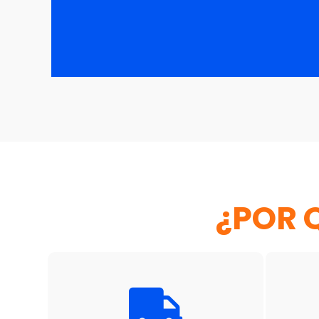
¿POR 
