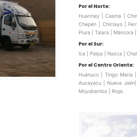
Por el Norte:
Huarmey | Casma | Chimbo
Chepén | Chiclayo | Ferr
Piura | Talara | Máncora 
Por el Sur:
Ica | Palpa | Nazca | Cha
Por el Centro Oriente:
Huánuco | Tingo María | 
Aucayacu | Nueva Jaén| B
Moyobamba | Rioja.