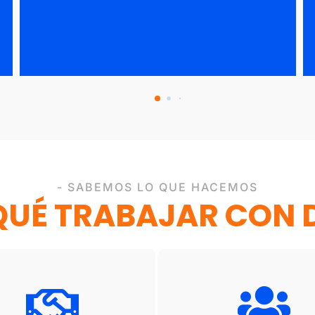
- SABEMOS LO QUE HACEMOS
QUÉ TRABAJAR CON D

