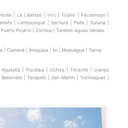
te | La Libertad | Virú | Trujillo | Pacasmayo |
eñafe | Lambayeque | Sechura | Paita | Sullana |
| Puerto Pizarro | Zorritos | Tumbes Aguas Verdes.
la | Camaná | Arequipa | Ilo | Moquegua | Tacna.
Aguaytía | Pucallpa | Uchiza | Tocache | Juanjuí
ellavista | Tarapoto | San Martín | Yurimaguas |