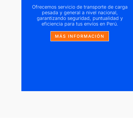
Ofrecemos servicio de transporte de carga
pesada y general a nivel nacional,
garantizando seguridad, puntualidad y
en
eficiencia para tus envíos en Perú.
MÁS INFORMACIÓN
ando
en