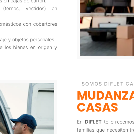
os en cajas de cartón.
(ternos, vestidos) en
omésticos con cobertores
aje y objetos personales.
 los bienes en origen y
– SOMOS DIFLET C
MUDANZA
CASAS
En
DIFLET
te ofrecemos
familias que necesiten t