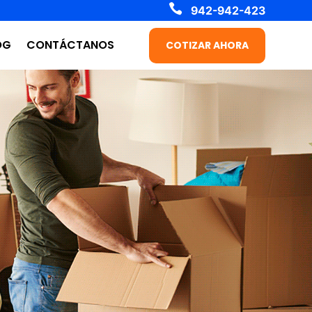

942-942-423
OG
CONTÁCTANOS
COTIZAR AHORA