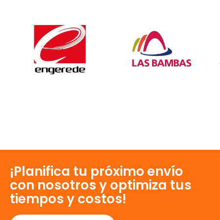
¡Planifica tu próximo envío
con nosotros y optimiza tus
tiempos y costos!