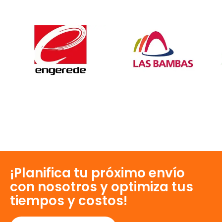
¡Planifica tu próximo envío
con nosotros y optimiza tus
tiempos y costos!