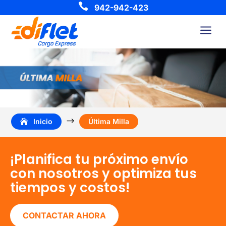

942-942-423
a
$
Inicio
Última Milla
¡Planifica tu próximo envío
con nosotros y optimiza tus
tiempos y costos!
CONTACTAR AHORA