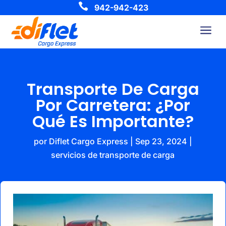

942-942-423
a
Transporte De Carga
Por Carretera: ¿Por
Qué Es Importante?
por
Diflet Cargo Express
|
Sep 23, 2024
|
servicios de transporte de carga